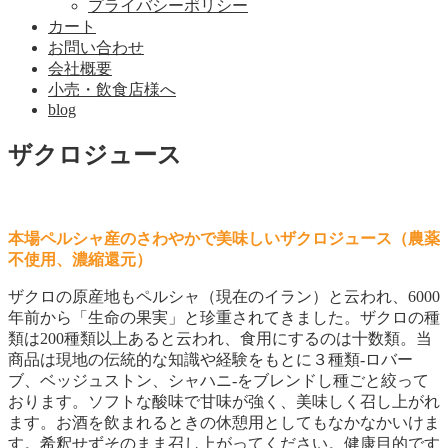
プライバシーポリシー
カート
お問い合わせ
会社概要
小売・飲食店様へ
blog
ザクロジュース
本場ペルシャ産のさわやかで美味しいザクロジュース（農薬
不使用、濃縮還元）
ザクロの原産地もペルシャ（現在のイラン）と云われ、6000
年前から「生命の果実」と珍重されてきました。ザクロの種
類は200種類以上あると云われ、食用にするのは十数類。当
商品は現地の伝統的な知識や経験をもとに３種類-ロバー
ブ、ベッジュストン、シャハニ-をブレンドし種ごと絞って
おります。ソフトな酸味で甘味が強く、美味しく召し上がれ
ます。お酒を飲まれるときの休憩用としてもなかなかいけま
す。希釈せずそのまま召し上がってください。健康目的です