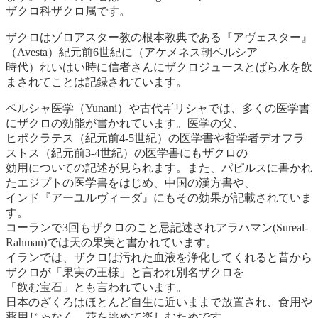
ザクロ科ザクロ属です。
ザクロはゾロアスター教の根本教典である『アヴェスター』
（Avesta）紀元前6世紀に（アケメネス朝ペルシア
時代）れいはい時に信者さんにザクロジュースとばら水を飲
まされてことは記録されています。
ペルシャ医学（Yunani）や古代ギリシャでは、多くの医学書
にザクロの効能が書かれています。医学の父、
ヒポクラテス（紀元前4-5世紀）の医学書や哲学者デオフラ
ストス（紀元前3-4世紀）の医学書にもザクロの
効用についての記述が見られます。また、パピルスに書かれ
たエジプトの医学書をはじめ、中国の漢方書や、
インド『アーユルヴィーダ』にもその効果が記載されていま
す。
コーランで3回もザクロのこと忌記述されアラハマン(Sureal-
Rahman)では天の果実と書かれています。
イランでは、ザクロは汚れた血液を浄化してくれると昔から
ザクロが「果実の王様」と言われ別名ザクロを
「飲む宝石」とも言われています。
日本のざくろはほとんど自生に近いままで放置され、食用や
薬用じゃなく、花を眺めて楽しむためです。