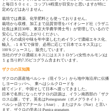
と毎日５０ｃｃ、コップ1/4程度が目安かと思いますが特に
定めなどはありません。
栽培では農薬、化学肥料とも使っておりません。
栽培から収穫、加工まで品質管理をバイオシード社（ラザニ
社長は来日30年、東京大学農学博士号）が管理しているので
安心してお召し上がりください。
ざくろの成分や味を年中楽しむためイランで濃縮エキス化、
輸入、‐１８℃で保管、必用に応じて日本でエキス又はじ
100％ジュースし、販売しています。
当社のザクロ濃縮エキスにはエストロゲン(女性ホルモン)は
１ｇ当り約7.35ピコグラム含まれています。
ザクロの豆知識
ザクロの原産地ペルシャ（現イラン）から地中海沿岸に伝播
しヨーロッパへ、 東へはシルクロードを
経てインド、中国そして日本へ渡ってきました。
日本で名所になったザクロの語源は、イラン南西部の「ザク
ロス山脈」です。英名はPomegranate（ポメグラネイト）、
ペルシャ語でアナール（Anar）、またはナル（Nar）と言い
ます。ザクロの学名は:Punica granatum、