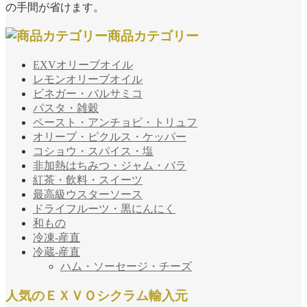
の手間が省けます。
商品カテゴリー
EXVオリーブオイル
レモンオリーブオイル
ビネガー・バルサミコ
パスタ・雑穀
ペースト・アンチョビ・トリュフ
オリーブ・ピクルス・ケッパー
コショウ・スパイス・塩
非加熱はちみつ・ジャム・バラ
紅茶・飲料・スイーツ
最高級ウスターソース
ドライフルーツ・黒にんにく
和もの
冷凍-産直
冷蔵-産直
ハム・ソーセージ・チーズ
人気のＥＸＶＯシクラム輸入元