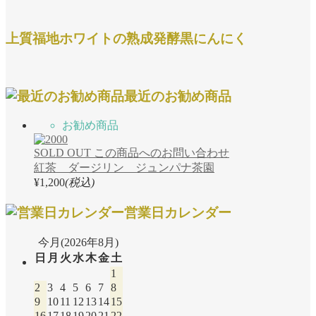
上質福地ホワイトの熟成発酵黒にんにく
最近のお勧め商品
お勧め商品
SOLD OUT
この商品へのお問い合わせ
紅茶 ダージリン ジュンパナ茶園
¥1,200
(税込)
営業日カレンダー
今月(2026年8月)
日
月
火
水
木
金
土
1
2
3
4
5
6
7
8
9
10
11
12
13
14
15
16
17
18
19
20
21
22