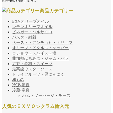
の手間が省けます。
商品カテゴリー
EXVオリーブオイル
レモンオリーブオイル
ビネガー・バルサミコ
パスタ・雑穀
ペースト・アンチョビ・トリュフ
オリーブ・ピクルス・ケッパー
コショウ・スパイス・塩
非加熱はちみつ・ジャム・バラ
紅茶・飲料・スイーツ
最高級ウスターソース
ドライフルーツ・黒にんにく
和もの
冷凍-産直
冷蔵-産直
ハム・ソーセージ・チーズ
人気のＥＸＶＯシクラム輸入元